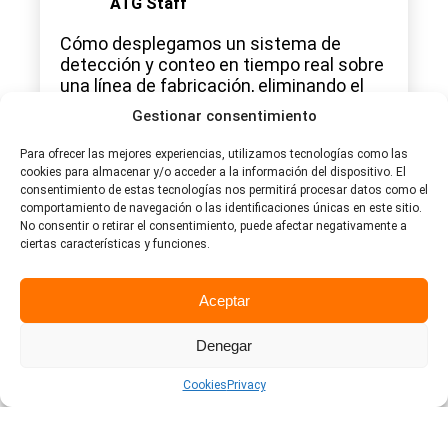
ATG Staff
Cómo desplegamos un sistema de
detección y conteo en tiempo real sobre
una línea de fabricación, eliminando el
conteo manual y generando informes
Gestionar consentimiento
diarios y automáticos para el cliente. El
reto del cliente El cliente disponía de una
Para ofrecer las mejores experiencias, utilizamos tecnologías como las
línea de producción en la que los
cookies para almacenar y/o acceder a la información del dispositivo. El
artículos fabricados no se
consentimiento de estas tecnologías nos permitirá procesar datos como el
comportamiento de navegación o las identificaciones únicas en este sitio.
contabilizaban en su origen, sino en […]
No consentir o retirar el consentimiento, puede afectar negativamente a
ciertas características y funciones.
abril 19, 2026
Leer más
Aceptar
Denegar
ULTIMAS NOTICIAS
Cookies
Privacy
abril 20, 2026
ATG Staff