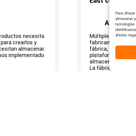
East con Avev
Para ofrecer
almacenar y/
ATG Staff
tecnologías
identificaci
productos necesita
Múltiples controla
afectar nega
para crearlos y
fabricantes y vari
cesitan almacenar.
fábrica, todo ello 
emos implementado
plataforma de contr
almacenaje de dat
La fábrica de Atarfi
está actualizada a 
saber más detalles?
descubrir cómo lo 
Leer más
marzo 15, 2021