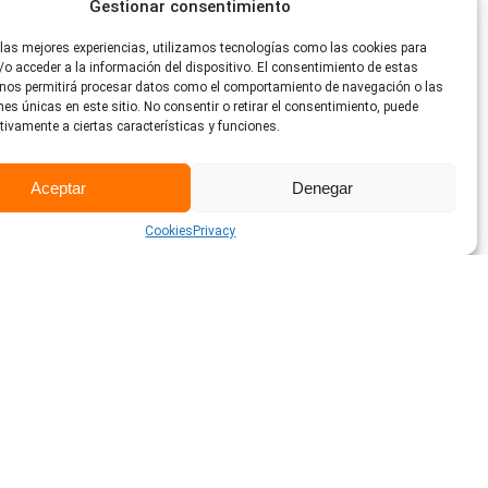
a System Platform
Gestionar consentimiento
 las mejores experiencias, utilizamos tecnologías como las cookies para
o acceder a la información del dispositivo. El consentimiento de estas
 nos permitirá procesar datos como el comportamiento de navegación o las
ones únicas en este sitio. No consentir o retirar el consentimiento, puede
dores de diferentes
tivamente a ciertas características y funciones.
os sistemas bajo la misma
unificado bajo una única
Aceptar
Denegar
ol, visualización y
os.
Cookies
Privacy
l en el desierto emiratí ya
la Industria 4.0, ¿quieres
 Entra en la noticia para
hicimos.
Leer más