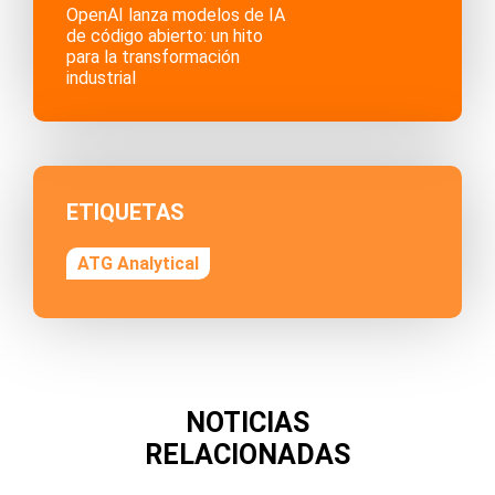
OpenAI lanza modelos de IA
de código abierto: un hito
para la transformación
industrial
ETIQUETAS
ATG Analytical
NOTICIAS
RELACIONADAS