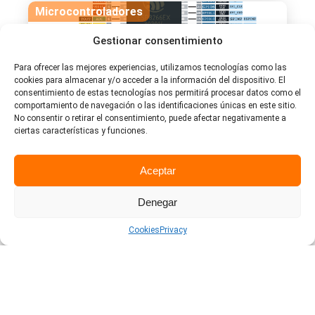
Microcontroladores
Gestionar consentimiento
Microcontrolador ESP8266:
Características y programación
Para ofrecer las mejores experiencias, utilizamos tecnologías como las
cookies para almacenar y/o acceder a la información del dispositivo. El
consentimiento de estas tecnologías nos permitirá procesar datos como el
Jaime Garcia
comportamiento de navegación o las identificaciones únicas en este sitio.
No consentir o retirar el consentimiento, puede afectar negativamente a
Si la palabra «microcontrolador» no te
ciertas características y funciones.
suena en absoluto o quieres aprender un
poco más de las opciones que existen
en el mercado, entra en la publicación
Aceptar
para aprender cómo integrar tu propio
microcontrolador a través de IDEs de
Denegar
programación.
Cookies
Privacy
junio 6, 2024
Leer más